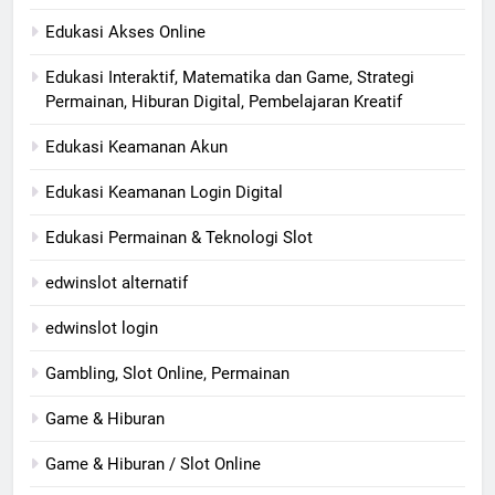
Edukasi Akses Online
Edukasi Interaktif, Matematika dan Game, Strategi
Permainan, Hiburan Digital, Pembelajaran Kreatif
Edukasi Keamanan Akun
Edukasi Keamanan Login Digital
Edukasi Permainan & Teknologi Slot
edwinslot alternatif
edwinslot login
Gambling, Slot Online, Permainan
Game & Hiburan
Game & Hiburan / Slot Online