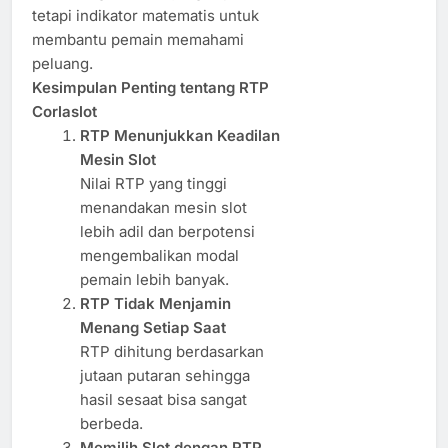
tetapi indikator matematis untuk
membantu pemain memahami
peluang.
Kesimpulan Penting tentang RTP
Corlaslot
RTP Menunjukkan Keadilan
Mesin Slot
Nilai RTP yang tinggi
menandakan mesin slot
lebih adil dan berpotensi
mengembalikan modal
pemain lebih banyak.
RTP Tidak Menjamin
Menang Setiap Saat
RTP dihitung berdasarkan
jutaan putaran sehingga
hasil sesaat bisa sangat
berbeda.
Memilih Slot dengan RTP