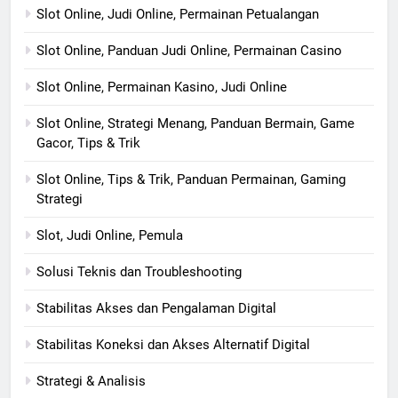
Slot Online, Judi Online, Permainan Petualangan
Slot Online, Panduan Judi Online, Permainan Casino
Slot Online, Permainan Kasino, Judi Online
Slot Online, Strategi Menang, Panduan Bermain, Game
Gacor, Tips & Trik
Slot Online, Tips & Trik, Panduan Permainan, Gaming
Strategi
Slot, Judi Online, Pemula
Solusi Teknis dan Troubleshooting
Stabilitas Akses dan Pengalaman Digital
Stabilitas Koneksi dan Akses Alternatif Digital
Strategi & Analisis