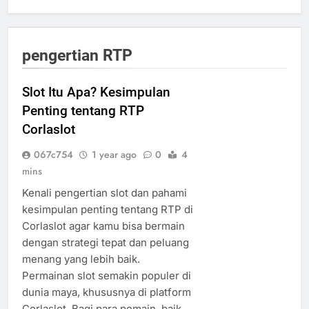
pengertian RTP
Slot Itu Apa? Kesimpulan
Penting tentang RTP
Corlaslot
067c754
1 year ago
0
4
mins
Kenali pengertian slot dan pahami
kesimpulan penting tentang RTP di
Corlaslot agar kamu bisa bermain
dengan strategi tepat dan peluang
menang yang lebih baik.
Permainan slot semakin populer di
dunia maya, khususnya di platform
Corlaslot. Bagi para pemain, baik