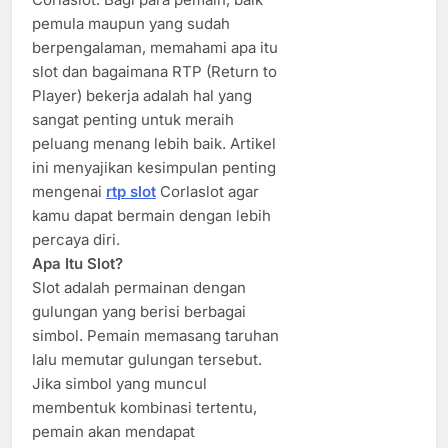
pemula maupun yang sudah
berpengalaman, memahami apa itu
slot dan bagaimana RTP (Return to
Player) bekerja adalah hal yang
sangat penting untuk meraih
peluang menang lebih baik. Artikel
ini menyajikan kesimpulan penting
mengenai
rtp slot
Corlaslot agar
kamu dapat bermain dengan lebih
percaya diri.
Apa Itu Slot?
Slot adalah permainan dengan
gulungan yang berisi berbagai
simbol. Pemain memasang taruhan
lalu memutar gulungan tersebut.
Jika simbol yang muncul
membentuk kombinasi tertentu,
pemain akan mendapat