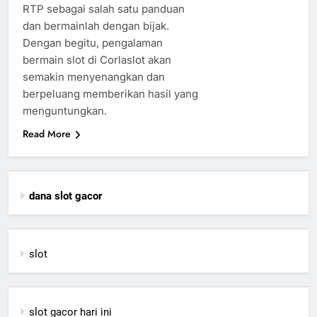
RTP sebagai salah satu panduan
dan bermainlah dengan bijak.
Dengan begitu, pengalaman
bermain slot di Corlaslot akan
semakin menyenangkan dan
berpeluang memberikan hasil yang
menguntungkan.
Read More
dana slot gacor
slot
slot gacor hari ini