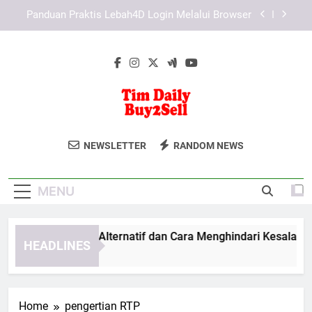
Skip
Panduan Daftar Edwinslot untuk Menjaga Data
to
Pribadi dengan Proses yang Aman dan Terarah
content
Panduan Daftar Lebah4D untuk Menjaga
Keamanan Data Akun Sejak Awal
EDWINSLOT Link Alternatif dan Cara Menghindari
Kesalahan Akses Umum
Panduan Praktis Lebah4D Login Melalui Browser
Tim Daily
Platform E-Commerce Terpercaya Untuk
Panduan Daftar Edwinslot untuk Menjaga Data
NEWSLETTER
RANDOM NEWS
Pribadi dengan Proses yang Aman dan Terarah
Buy2Sell
Kebutuhan Bisnis Anda Di Tim Daily
Panduan Daftar Lebah4D untuk Menjaga
Buy2Sell. Solusi Belanja Online Yang
Keamanan Data Akun Sejak Awal
MENU
Mudah Dan Aman.
DWINSLOT Link Alternatif dan Cara Menghindari Kesalahan 
HEADLINES
 Month Ago
Home
pengertian RTP