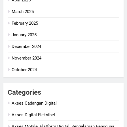
March 2025
February 2025
January 2025
December 2024
November 2024
October 2024
Categories
Akses Cadangan Digital
Akses Digital Fleksibel
Akses Mobile, Platform Digital, Pengalaman Pengguna