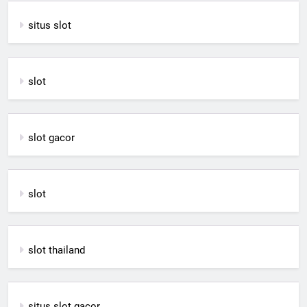
situs slot
slot
slot gacor
slot
slot thailand
situs slot gacor