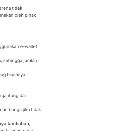
arena
tidak
unakan oleh pihak
ggunakan e-wallet
a
, sehingga jumlah
ng biasanya
rgantung dari
dan bunga jika tidak
aya tambahan
,
an layanan pihak