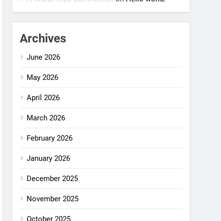
Archives
June 2026
May 2026
April 2026
March 2026
February 2026
January 2026
December 2025
November 2025
October 2025