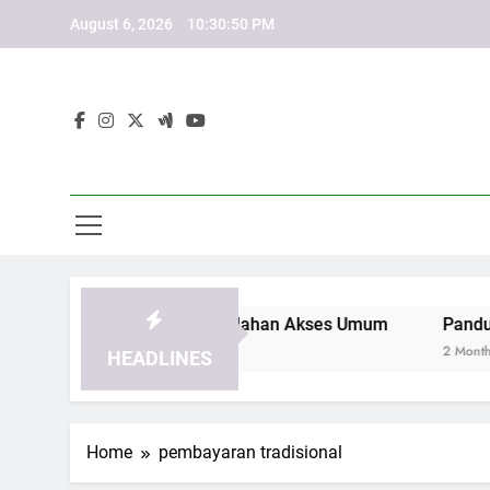
Skip
August 6, 2026
10:30:51 PM
to
content
Tim
Platform 
a Menghindari Kesalahan Akses Umum
Panduan Praktis 
2 Months Ago
HEADLINES
Home
pembayaran tradisional