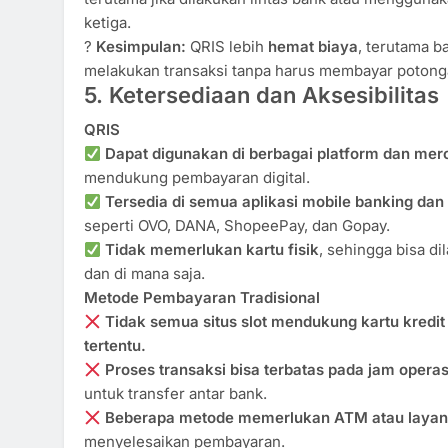
ketiga.
?
Kesimpulan:
QRIS lebih
hemat biaya
, terutama b
melakukan transaksi tanpa harus membayar poton
5. Ketersediaan dan Aksesibilitas
QRIS
Dapat digunakan di berbagai platform dan mer
mendukung pembayaran digital.
Tersedia di semua aplikasi mobile banking dan
seperti OVO, DANA, ShopeePay, dan Gopay.
Tidak memerlukan kartu fisik
, sehingga bisa di
dan di mana saja.
Metode Pembayaran Tradisional
Tidak semua situs slot mendukung kartu kredit
tertentu.
Proses transaksi bisa terbatas pada jam opera
untuk transfer antar bank.
Beberapa metode memerlukan ATM atau layana
menyelesaikan pembayaran.