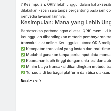
?
Kesimpulan:
QRIS lebih unggul dalam hal
aksesibi
dilakukan kapan saja tanpa bergantung pada jam op
penyedia layanan lainnya.
Kesimpulan: Mana yang Lebih Un
Berdasarkan perbandingan di atas,
QRIS memiliki l
keunggulan dibandingkan metode pembayaran tra
transaksi slot online
. Keunggulan utama QRIS melip
Kecepatan transaksi yang instan dan real-time
Mudah digunakan tanpa perlu input data manua
Keamanan lebih tinggi dengan enkripsi dan aut
Minim biaya transaksi dibandingkan metode tra
Tersedia di berbagai platform dan bisa diakses
Read More