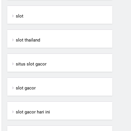
slot
slot thailand
situs slot gacor
slot gacor
slot gacor hari ini