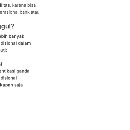
litas
, karena bisa
erasional bank atau
ggul?
ebih banyak
disional dalam
uti:
l
entikasi ganda
disional
 kapan saja