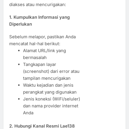
diakses atau mencurigakan:
1.
Kumpulkan Informasi yang
Diperlukan
Sebelum melapor, pastikan Anda
mencatat hal-hal berikut:
Alamat URL/link yang
bermasalah
Tangkapan layar
(screenshot) dari error atau
tampilan mencurigakan
Waktu kejadian dan jenis
perangkat yang digunakan
Jenis koneksi (WiFi/seluler)
dan nama provider internet
Anda
2.
Hubungi Kanal Resmi Lae138