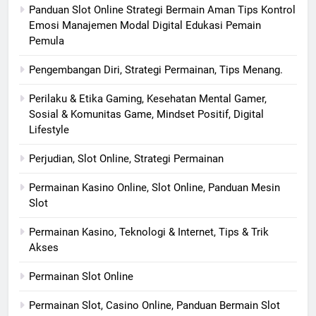
Panduan Slot Online Strategi Bermain Aman Tips Kontrol
Emosi Manajemen Modal Digital Edukasi Pemain
Pemula
Pengembangan Diri, Strategi Permainan, Tips Menang.
Perilaku & Etika Gaming, Kesehatan Mental Gamer,
Sosial & Komunitas Game, Mindset Positif, Digital
Lifestyle
Perjudian, Slot Online, Strategi Permainan
Permainan Kasino Online, Slot Online, Panduan Mesin
Slot
Permainan Kasino, Teknologi & Internet, Tips & Trik
Akses
Permainan Slot Online
Permainan Slot, Casino Online, Panduan Bermain Slot