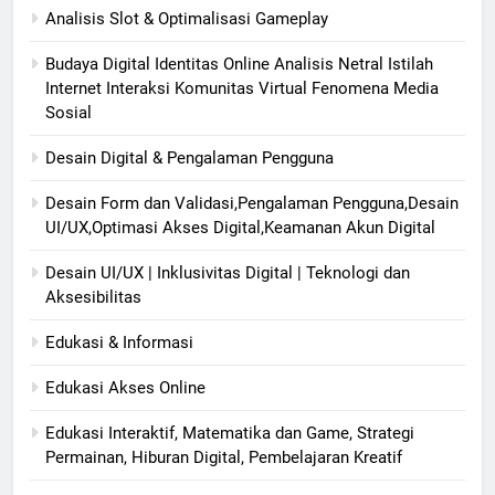
Analisis Slot & Optimalisasi Gameplay
Budaya Digital Identitas Online Analisis Netral Istilah
Internet Interaksi Komunitas Virtual Fenomena Media
Sosial
Desain Digital & Pengalaman Pengguna
Desain Form dan Validasi,Pengalaman Pengguna,Desain
UI/UX,Optimasi Akses Digital,Keamanan Akun Digital
Desain UI/UX | Inklusivitas Digital | Teknologi dan
Aksesibilitas
Edukasi & Informasi
Edukasi Akses Online
Edukasi Interaktif, Matematika dan Game, Strategi
Permainan, Hiburan Digital, Pembelajaran Kreatif