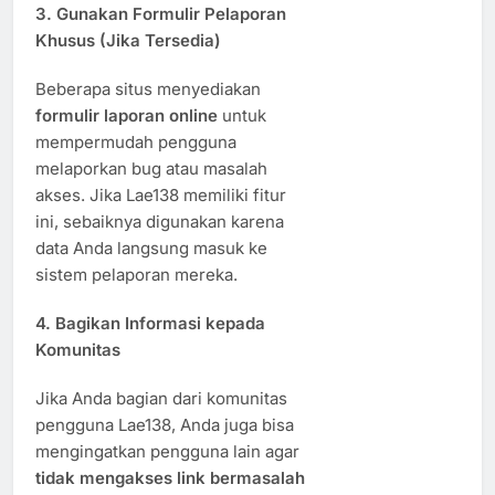
3.
Gunakan Formulir Pelaporan
Khusus (Jika Tersedia)
Beberapa situs menyediakan
formulir laporan online
untuk
mempermudah pengguna
melaporkan bug atau masalah
akses. Jika Lae138 memiliki fitur
ini, sebaiknya digunakan karena
data Anda langsung masuk ke
sistem pelaporan mereka.
4.
Bagikan Informasi kepada
Komunitas
Jika Anda bagian dari komunitas
pengguna Lae138, Anda juga bisa
mengingatkan pengguna lain agar
tidak mengakses link bermasalah