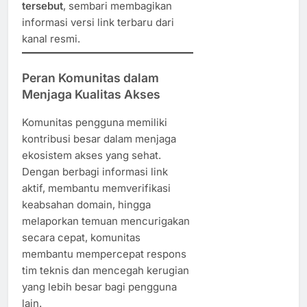
tersebut
, sembari membagikan
informasi versi link terbaru dari
kanal resmi.
Peran Komunitas dalam
Menjaga Kualitas Akses
Komunitas pengguna memiliki
kontribusi besar dalam menjaga
ekosistem akses yang sehat.
Dengan berbagi informasi link
aktif, membantu memverifikasi
keabsahan domain, hingga
melaporkan temuan mencurigakan
secara cepat, komunitas
membantu mempercepat respons
tim teknis dan mencegah kerugian
yang lebih besar bagi pengguna
lain.