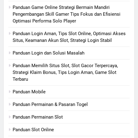
Panduan Game Online Strategi Bermain Mandiri
Pengembangan Skill Gamer Tips Fokus dan Efisiensi
Optimasi Performa Solo Player
Panduan Login Aman, Tips Slot Online, Optimasi Akses
Situs, Keamanan Akun Slot, Strategi Login Stabil
Panduan Login dan Solusi Masalah
Panduan Memilih Situs Slot, Slot Gacor Terpercaya,
Strategi Klaim Bonus, Tips Login Aman, Game Slot
Terbaru
Panduan Mobile
Panduan Permainan & Pasaran Togel
Panduan Permainan Slot
Panduan Slot Online