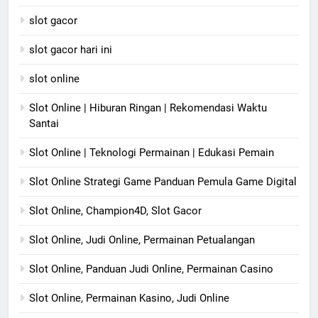
slot gacor
slot gacor hari ini
slot online
Slot Online | Hiburan Ringan | Rekomendasi Waktu
Santai
Slot Online | Teknologi Permainan | Edukasi Pemain
Slot Online Strategi Game Panduan Pemula Game Digital
Slot Online, Champion4D, Slot Gacor
Slot Online, Judi Online, Permainan Petualangan
Slot Online, Panduan Judi Online, Permainan Casino
Slot Online, Permainan Kasino, Judi Online