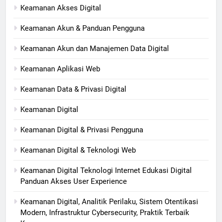
Keamanan Akses Digital
Keamanan Akun & Panduan Pengguna
Keamanan Akun dan Manajemen Data Digital
Keamanan Aplikasi Web
Keamanan Data & Privasi Digital
Keamanan Digital
Keamanan Digital & Privasi Pengguna
Keamanan Digital & Teknologi Web
Keamanan Digital Teknologi Internet Edukasi Digital
Panduan Akses User Experience
Keamanan Digital, Analitik Perilaku, Sistem Otentikasi
Modern, Infrastruktur Cybersecurity, Praktik Terbaik