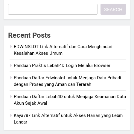
SEARCH
Recent Posts
EDWINSLOT Link Alternatif dan Cara Menghindari
Kesalahan Akses Umum
Panduan Praktis Lebah4D Login Melalui Browser
Panduan Daftar Edwinslot untuk Menjaga Data Pribadi
dengan Proses yang Aman dan Terarah
Panduan Daftar Lebah4D untuk Menjaga Keamanan Data
Akun Sejak Awal
Kaya787 Link Alternatif untuk Akses Harian yang Lebih
Lancar