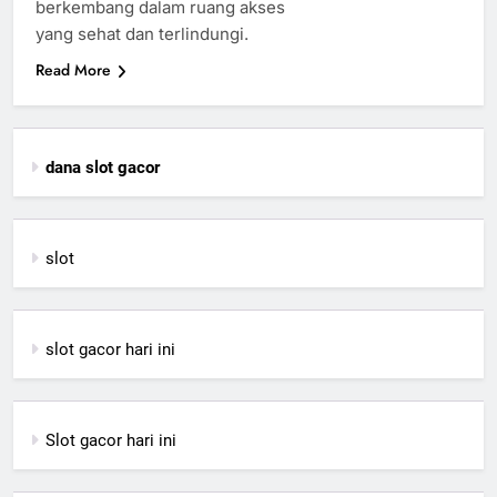
berkembang dalam ruang akses
yang sehat dan terlindungi.
Read More
dana slot gacor
slot
slot gacor hari ini
Slot gacor hari ini