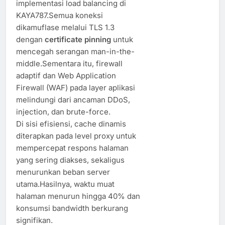
implementasi load balancing di
KAYA787.Semua koneksi
dikamuflase melalui TLS 1.3
dengan
certificate pinning
untuk
mencegah serangan man-in-the-
middle.Sementara itu, firewall
adaptif dan Web Application
Firewall (WAF) pada layer aplikasi
melindungi dari ancaman DDoS,
injection, dan brute-force.
Di sisi efisiensi, cache dinamis
diterapkan pada level proxy untuk
mempercepat respons halaman
yang sering diakses, sekaligus
menurunkan beban server
utama.Hasilnya, waktu muat
halaman menurun hingga 40% dan
konsumsi bandwidth berkurang
signifikan.