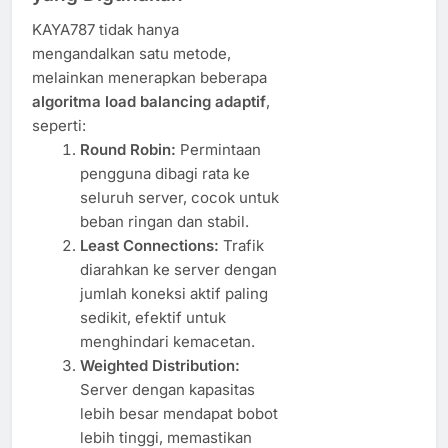
KAYA787 tidak hanya
mengandalkan satu metode,
melainkan menerapkan beberapa
algoritma load balancing adaptif
,
seperti:
Round Robin:
Permintaan
pengguna dibagi rata ke
seluruh server, cocok untuk
beban ringan dan stabil.
Least Connections:
Trafik
diarahkan ke server dengan
jumlah koneksi aktif paling
sedikit, efektif untuk
menghindari kemacetan.
Weighted Distribution:
Server dengan kapasitas
lebih besar mendapat bobot
lebih tinggi, memastikan