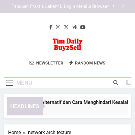
Skip
Panduan Daftar Edwinslot untuk Menjaga Data
to
Pribadi dengan Proses yang Aman dan Terarah
content
Panduan Daftar Lebah4D untuk Menjaga
Keamanan Data Akun Sejak Awal
EDWINSLOT Link Alternatif dan Cara Menghindari
Kesalahan Akses Umum
Panduan Praktis Lebah4D Login Melalui Browser
Tim Daily
Platform E-Commerce Terpercaya Untuk
Panduan Daftar Edwinslot untuk Menjaga Data
NEWSLETTER
RANDOM NEWS
Pribadi dengan Proses yang Aman dan Terarah
Buy2Sell
Kebutuhan Bisnis Anda Di Tim Daily
Panduan Daftar Lebah4D untuk Menjaga
Buy2Sell. Solusi Belanja Online Yang
Keamanan Data Akun Sejak Awal
MENU
Mudah Dan Aman.
WINSLOT Link Alternatif dan Cara Menghindari Kesalahan A
HEADLINES
Month Ago
Home
network architecture