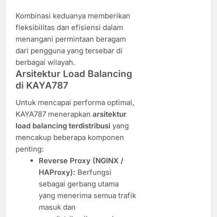
Kombinasi keduanya memberikan
fleksibilitas dan efisiensi dalam
menangani permintaan beragam
dari pengguna yang tersebar di
berbagai wilayah.
Arsitektur Load Balancing
di KAYA787
Untuk mencapai performa optimal,
KAYA787 menerapkan
arsitektur
load balancing terdistribusi
yang
mencakup beberapa komponen
penting:
Reverse Proxy (NGINX /
HAProxy):
Berfungsi
sebagai gerbang utama
yang menerima semua trafik
masuk dan