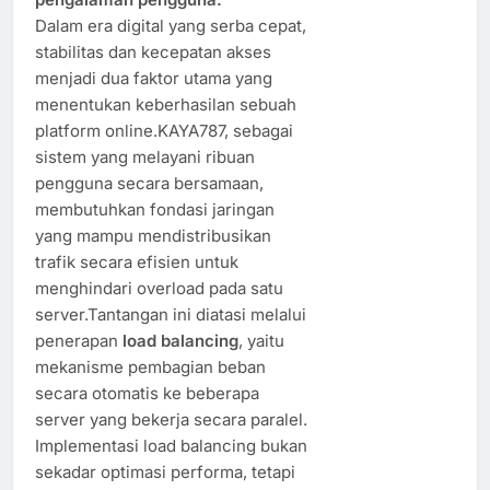
Dalam era digital yang serba cepat,
stabilitas dan kecepatan akses
menjadi dua faktor utama yang
menentukan keberhasilan sebuah
platform online.KAYA787, sebagai
sistem yang melayani ribuan
pengguna secara bersamaan,
membutuhkan fondasi jaringan
yang mampu mendistribusikan
trafik secara efisien untuk
menghindari overload pada satu
server.Tantangan ini diatasi melalui
penerapan
load balancing
, yaitu
mekanisme pembagian beban
secara otomatis ke beberapa
server yang bekerja secara paralel.
Implementasi load balancing bukan
sekadar optimasi performa, tetapi