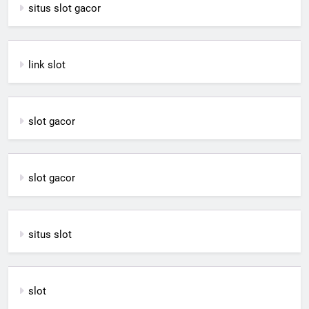
situs slot gacor
link slot
slot gacor
slot gacor
situs slot
slot