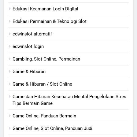
Edukasi Keamanan Login Digital
Edukasi Permainan & Teknologi Slot
edwinslot alternatif
edwinslot login
Gambling, Slot Online, Permainan
Game & Hiburan
Game & Hiburan / Slot Online
Game dan Hiburan Kesehatan Mental Pengelolaan Stres
Tips Bermain Game
Game Online, Panduan Bermain
Game Online, Slot Online, Panduan Judi