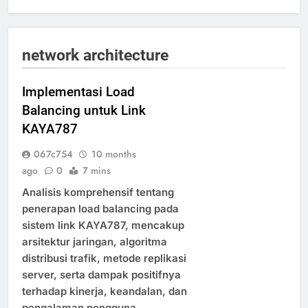
network architecture
Implementasi Load
Balancing untuk Link
KAYA787
067c754
10 months
ago
0
7 mins
Analisis komprehensif tentang
penerapan load balancing pada
sistem link KAYA787, mencakup
arsitektur jaringan, algoritma
distribusi trafik, metode replikasi
server, serta dampak positifnya
terhadap kinerja, keandalan, dan
pengalaman pengguna.