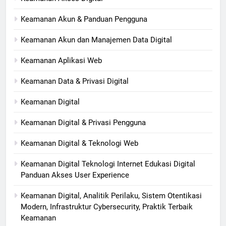
Keamanan Akun & Panduan Pengguna
Keamanan Akun dan Manajemen Data Digital
Keamanan Aplikasi Web
Keamanan Data & Privasi Digital
Keamanan Digital
Keamanan Digital & Privasi Pengguna
Keamanan Digital & Teknologi Web
Keamanan Digital Teknologi Internet Edukasi Digital
Panduan Akses User Experience
Keamanan Digital, Analitik Perilaku, Sistem Otentikasi
Modern, Infrastruktur Cybersecurity, Praktik Terbaik
Keamanan