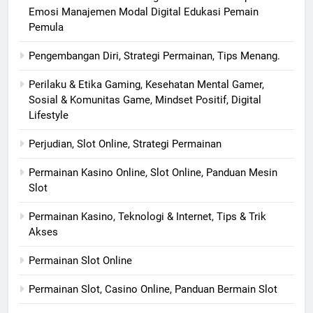
Emosi Manajemen Modal Digital Edukasi Pemain
Pemula
Pengembangan Diri, Strategi Permainan, Tips Menang.
Perilaku & Etika Gaming, Kesehatan Mental Gamer,
Sosial & Komunitas Game, Mindset Positif, Digital
Lifestyle
Perjudian, Slot Online, Strategi Permainan
Permainan Kasino Online, Slot Online, Panduan Mesin
Slot
Permainan Kasino, Teknologi & Internet, Tips & Trik
Akses
Permainan Slot Online
Permainan Slot, Casino Online, Panduan Bermain Slot