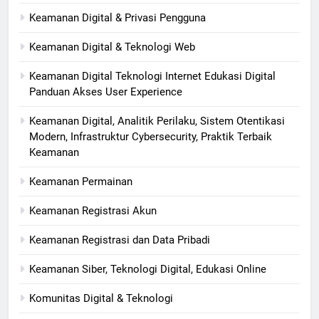
Keamanan Digital & Privasi Pengguna
Keamanan Digital & Teknologi Web
Keamanan Digital Teknologi Internet Edukasi Digital
Panduan Akses User Experience
Keamanan Digital, Analitik Perilaku, Sistem Otentikasi
Modern, Infrastruktur Cybersecurity, Praktik Terbaik
Keamanan
Keamanan Permainan
Keamanan Registrasi Akun
Keamanan Registrasi dan Data Pribadi
Keamanan Siber, Teknologi Digital, Edukasi Online
Komunitas Digital & Teknologi