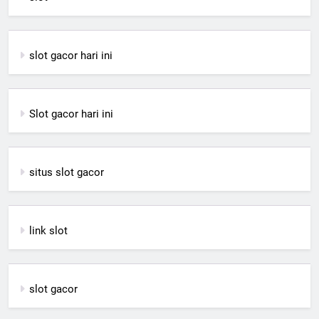
slot gacor hari ini
Slot gacor hari ini
situs slot gacor
link slot
slot gacor