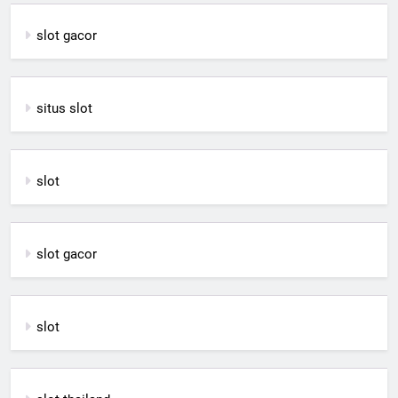
slot gacor
situs slot
slot
slot gacor
slot