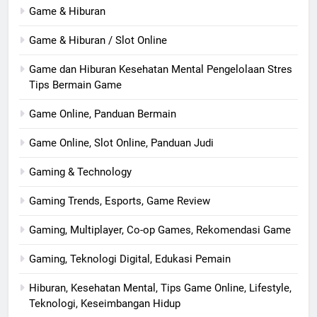
Game & Hiburan
Game & Hiburan / Slot Online
Game dan Hiburan Kesehatan Mental Pengelolaan Stres
Tips Bermain Game
Game Online, Panduan Bermain
Game Online, Slot Online, Panduan Judi
Gaming & Technology
Gaming Trends, Esports, Game Review
Gaming, Multiplayer, Co-op Games, Rekomendasi Game
Gaming, Teknologi Digital, Edukasi Pemain
Hiburan, Kesehatan Mental, Tips Game Online, Lifestyle,
Teknologi, Keseimbangan Hidup