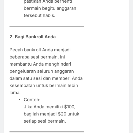
pastikan Anda berhenti
bermain begitu anggaran
tersebut habis.
2.
Bagi Bankroll Anda
Pecah bankroll Anda menjadi
beberapa sesi bermain. Ini
membantu Anda menghindari
pengeluaran seluruh anggaran
dalam satu sesi dan memberi Anda
kesempatan untuk bermain lebih
lama.
Contoh:
Jika Anda memiliki $100,
bagilah menjadi $20 untuk
setiap sesi bermain.