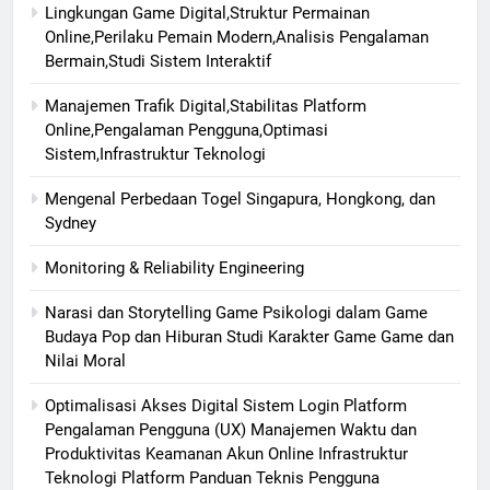
Lingkungan Game Digital,Struktur Permainan
Online,Perilaku Pemain Modern,Analisis Pengalaman
Bermain,Studi Sistem Interaktif
Manajemen Trafik Digital,Stabilitas Platform
Online,Pengalaman Pengguna,Optimasi
Sistem,Infrastruktur Teknologi
Mengenal Perbedaan Togel Singapura, Hongkong, dan
Sydney
Monitoring & Reliability Engineering
Narasi dan Storytelling Game Psikologi dalam Game
Budaya Pop dan Hiburan Studi Karakter Game Game dan
Nilai Moral
Optimalisasi Akses Digital Sistem Login Platform
Pengalaman Pengguna (UX) Manajemen Waktu dan
Produktivitas Keamanan Akun Online Infrastruktur
Teknologi Platform Panduan Teknis Pengguna