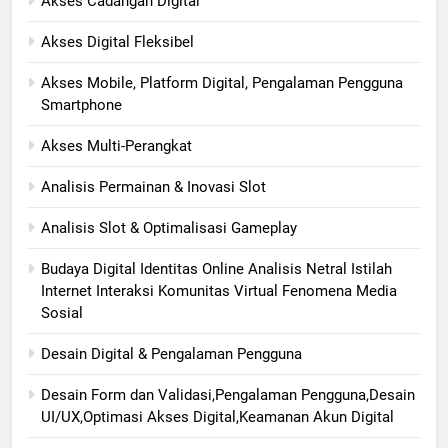
Akses Cadangan Digital
Akses Digital Fleksibel
Akses Mobile, Platform Digital, Pengalaman Pengguna
Smartphone
Akses Multi-Perangkat
Analisis Permainan & Inovasi Slot
Analisis Slot & Optimalisasi Gameplay
Budaya Digital Identitas Online Analisis Netral Istilah
Internet Interaksi Komunitas Virtual Fenomena Media
Sosial
Desain Digital & Pengalaman Pengguna
Desain Form dan Validasi,Pengalaman Pengguna,Desain
UI/UX,Optimasi Akses Digital,Keamanan Akun Digital