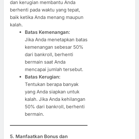
dan kerugian membantu Anda
berhenti pada waktu yang tepat,
baik ketika Anda menang maupun
kalah.
Batas Kemenangan:
Jika Anda menetapkan batas
kemenangan sebesar 50%
dari bankroll, berhenti
bermain saat Anda
mencapai jumlah tersebut.
Batas Kerugian:
Tentukan berapa banyak
yang Anda siapkan untuk
kalah. Jika Anda kehilangan
50% dari bankroll, berhenti
bermain.
5.
Manfaatkan Bonus dan