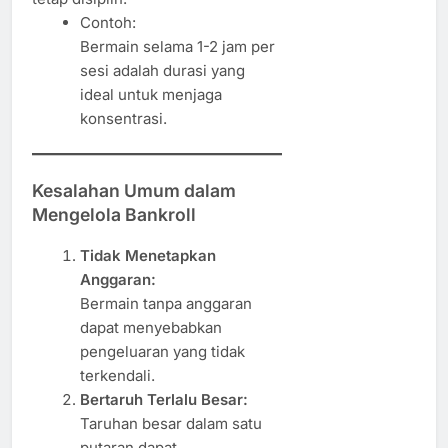
Contoh:
Bermain selama 1-2 jam per
sesi adalah durasi yang
ideal untuk menjaga
konsentrasi.
Kesalahan Umum dalam
Mengelola Bankroll
Tidak Menetapkan
Anggaran:
Bermain tanpa anggaran
dapat menyebabkan
pengeluaran yang tidak
terkendali.
Bertaruh Terlalu Besar:
Taruhan besar dalam satu
putaran dapat