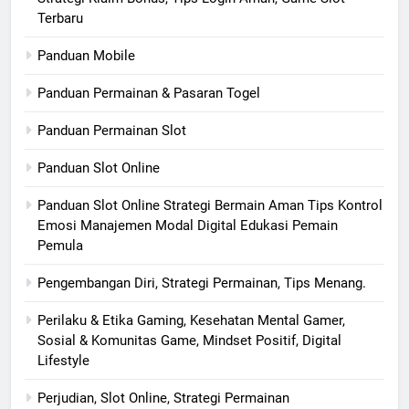
Terbaru
Panduan Mobile
Panduan Permainan & Pasaran Togel
Panduan Permainan Slot
Panduan Slot Online
Panduan Slot Online Strategi Bermain Aman Tips Kontrol
Emosi Manajemen Modal Digital Edukasi Pemain
Pemula
Pengembangan Diri, Strategi Permainan, Tips Menang.
Perilaku & Etika Gaming, Kesehatan Mental Gamer,
Sosial & Komunitas Game, Mindset Positif, Digital
Lifestyle
Perjudian, Slot Online, Strategi Permainan