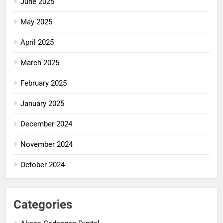
June 2025
May 2025
April 2025
March 2025
February 2025
January 2025
December 2024
November 2024
October 2024
Categories