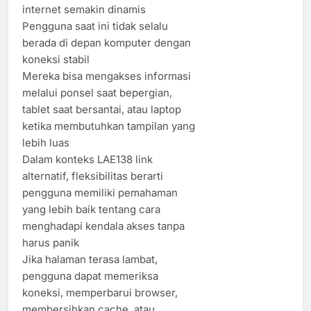
internet semakin dinamis
Pengguna saat ini tidak selalu
berada di depan komputer dengan
koneksi stabil
Mereka bisa mengakses informasi
melalui ponsel saat bepergian,
tablet saat bersantai, atau laptop
ketika membutuhkan tampilan yang
lebih luas
Dalam konteks LAE138 link
alternatif, fleksibilitas berarti
pengguna memiliki pemahaman
yang lebih baik tentang cara
menghadapi kendala akses tanpa
harus panik
Jika halaman terasa lambat,
pengguna dapat memeriksa
koneksi, memperbarui browser,
membersihkan cache, atau