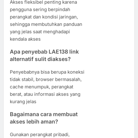
Akses fleksibel penting karena
pengguna sering berpindah
perangkat dan kondisi jaringan,
sehingga membutuhkan panduan
yang jelas saat menghadapi
kendala akses
Apa penyebab LAE138 link
alternatif sulit diakses?
Penyebabnya bisa berupa koneksi
tidak stabil, browser bermasalah,
cache menumpuk, perangkat
berat, atau informasi akses yang
kurang jelas
Bagaimana cara membuat
akses lebih aman?
Gunakan perangkat pribadi,