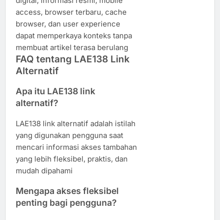
digital, informasi resmi, mobile
access, browser terbaru, cache
browser, dan user experience
dapat memperkaya konteks tanpa
membuat artikel terasa berulang
FAQ tentang LAE138 Link
Alternatif
Apa itu LAE138 link
alternatif?
LAE138 link alternatif adalah istilah
yang digunakan pengguna saat
mencari informasi akses tambahan
yang lebih fleksibel, praktis, dan
mudah dipahami
Mengapa akses fleksibel
penting bagi pengguna?