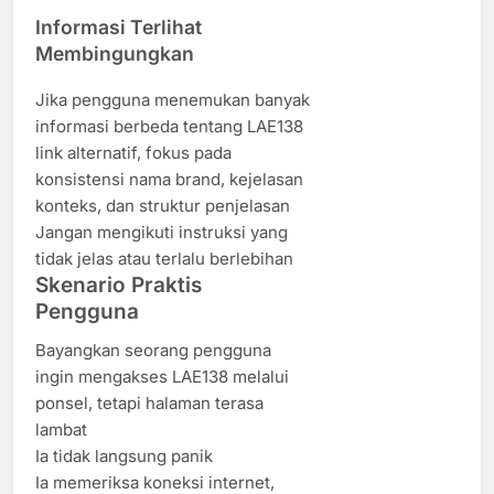
Informasi Terlihat
Membingungkan
Jika pengguna menemukan banyak
informasi berbeda tentang LAE138
link alternatif, fokus pada
konsistensi nama brand, kejelasan
konteks, dan struktur penjelasan
Jangan mengikuti instruksi yang
tidak jelas atau terlalu berlebihan
Skenario Praktis
Pengguna
Bayangkan seorang pengguna
ingin mengakses LAE138 melalui
ponsel, tetapi halaman terasa
lambat
Ia tidak langsung panik
Ia memeriksa koneksi internet,