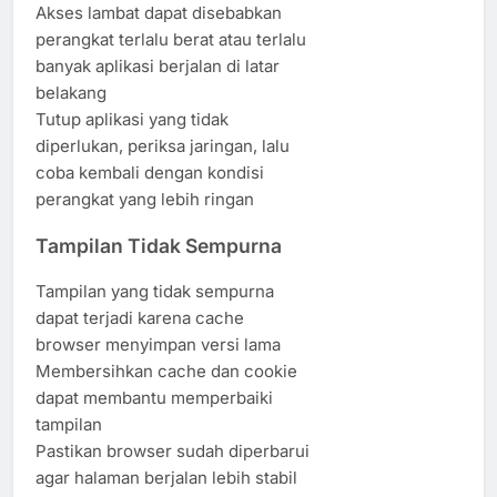
Akses lambat dapat disebabkan
perangkat terlalu berat atau terlalu
banyak aplikasi berjalan di latar
belakang
Tutup aplikasi yang tidak
diperlukan, periksa jaringan, lalu
coba kembali dengan kondisi
perangkat yang lebih ringan
Tampilan Tidak Sempurna
Tampilan yang tidak sempurna
dapat terjadi karena cache
browser menyimpan versi lama
Membersihkan cache dan cookie
dapat membantu memperbaiki
tampilan
Pastikan browser sudah diperbarui
agar halaman berjalan lebih stabil