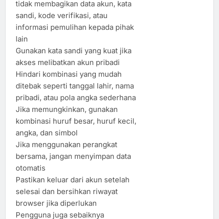
tidak membagikan data akun, kata
sandi, kode verifikasi, atau
informasi pemulihan kepada pihak
lain
Gunakan kata sandi yang kuat jika
akses melibatkan akun pribadi
Hindari kombinasi yang mudah
ditebak seperti tanggal lahir, nama
pribadi, atau pola angka sederhana
Jika memungkinkan, gunakan
kombinasi huruf besar, huruf kecil,
angka, dan simbol
Jika menggunakan perangkat
bersama, jangan menyimpan data
otomatis
Pastikan keluar dari akun setelah
selesai dan bersihkan riwayat
browser jika diperlukan
Pengguna juga sebaiknya