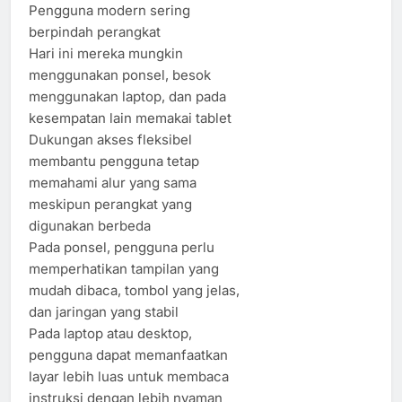
Pengguna modern sering
berpindah perangkat
Hari ini mereka mungkin
menggunakan ponsel, besok
menggunakan laptop, dan pada
kesempatan lain memakai tablet
Dukungan akses fleksibel
membantu pengguna tetap
memahami alur yang sama
meskipun perangkat yang
digunakan berbeda
Pada ponsel, pengguna perlu
memperhatikan tampilan yang
mudah dibaca, tombol yang jelas,
dan jaringan yang stabil
Pada laptop atau desktop,
pengguna dapat memanfaatkan
layar lebih luas untuk membaca
instruksi dengan lebih nyaman