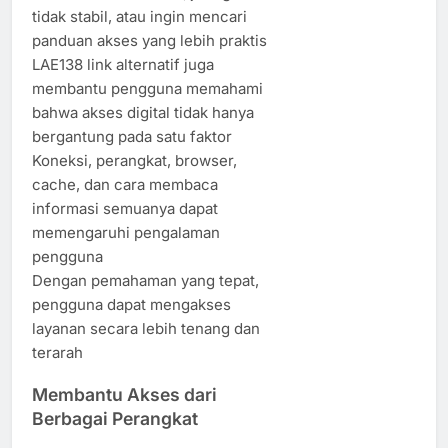
tidak stabil, atau ingin mencari
panduan akses yang lebih praktis
LAE138 link alternatif juga
membantu pengguna memahami
bahwa akses digital tidak hanya
bergantung pada satu faktor
Koneksi, perangkat, browser,
cache, dan cara membaca
informasi semuanya dapat
memengaruhi pengalaman
pengguna
Dengan pemahaman yang tepat,
pengguna dapat mengakses
layanan secara lebih tenang dan
terarah
Membantu Akses dari
Berbagai Perangkat