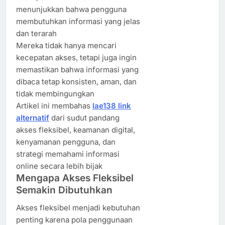
menunjukkan bahwa pengguna
membutuhkan informasi yang jelas
dan terarah
Mereka tidak hanya mencari
kecepatan akses, tetapi juga ingin
memastikan bahwa informasi yang
dibaca tetap konsisten, aman, dan
tidak membingungkan
Artikel ini membahas
lae138 link
alternatif
dari sudut pandang
akses fleksibel, keamanan digital,
kenyamanan pengguna, dan
strategi memahami informasi
online secara lebih bijak
Mengapa Akses Fleksibel
Semakin Dibutuhkan
Akses fleksibel menjadi kebutuhan
penting karena pola penggunaan