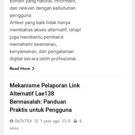
konten yang natural, informatif,
dan relevan dengan kebutuhan
pengguna
Artikel yang baik tidak hanya
membahas akses alternatif, tetapi
juga membantu pembaca
memahami keamanan,
kenyamanan, dan pengalaman
digital secara lebih profesional.
Read More
Mekanisme Pelaporan Link
Alternatif Lae138
Bermasalah: Panduan
Praktis untuk Pengguna
067c754
1 year ago
0
6
mins