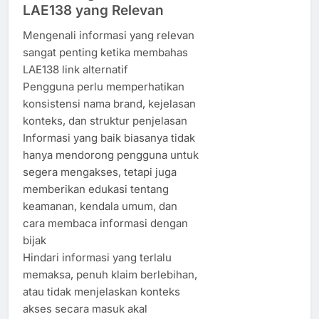
LAE138 yang Relevan
Mengenali informasi yang relevan
sangat penting ketika membahas
LAE138 link alternatif
Pengguna perlu memperhatikan
konsistensi nama brand, kejelasan
konteks, dan struktur penjelasan
Informasi yang baik biasanya tidak
hanya mendorong pengguna untuk
segera mengakses, tetapi juga
memberikan edukasi tentang
keamanan, kendala umum, dan
cara membaca informasi dengan
bijak
Hindari informasi yang terlalu
memaksa, penuh klaim berlebihan,
atau tidak menjelaskan konteks
akses secara masuk akal