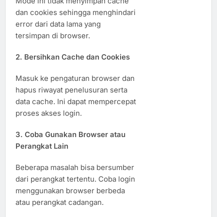
Mode ini tidak menyimpan cache
dan cookies sehingga menghindari
error dari data lama yang
tersimpan di browser.
2.
Bersihkan Cache dan Cookies
Masuk ke pengaturan browser dan
hapus riwayat penelusuran serta
data cache. Ini dapat mempercepat
proses akses login.
3.
Coba Gunakan Browser atau
Perangkat Lain
Beberapa masalah bisa bersumber
dari perangkat tertentu. Coba login
menggunakan browser berbeda
atau perangkat cadangan.