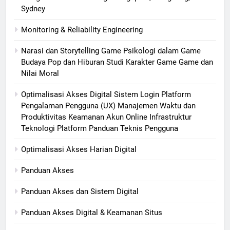
Sydney
Monitoring & Reliability Engineering
Narasi dan Storytelling Game Psikologi dalam Game
Budaya Pop dan Hiburan Studi Karakter Game Game dan
Nilai Moral
Optimalisasi Akses Digital Sistem Login Platform
Pengalaman Pengguna (UX) Manajemen Waktu dan
Produktivitas Keamanan Akun Online Infrastruktur
Teknologi Platform Panduan Teknis Pengguna
Optimalisasi Akses Harian Digital
Panduan Akses
Panduan Akses dan Sistem Digital
Panduan Akses Digital & Keamanan Situs