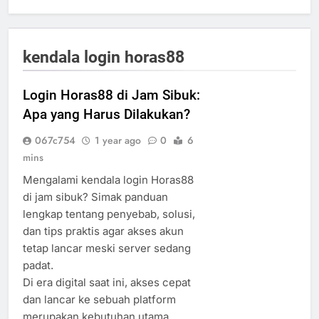
kendala login horas88
Login Horas88 di Jam Sibuk:
Apa yang Harus Dilakukan?
067c754
1 year ago
0
6
mins
Mengalami kendala login Horas88
di jam sibuk? Simak panduan
lengkap tentang penyebab, solusi,
dan tips praktis agar akses akun
tetap lancar meski server sedang
padat.
Di era digital saat ini, akses cepat
dan lancar ke sebuah platform
merupakan kebutuhan utama,