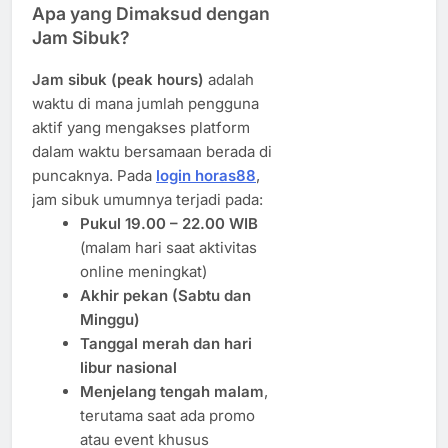
Apa yang Dimaksud dengan
Jam Sibuk?
Jam sibuk (peak hours)
adalah
waktu di mana jumlah pengguna
aktif yang mengakses platform
dalam waktu bersamaan berada di
puncaknya. Pada
login horas88
,
jam sibuk umumnya terjadi pada:
Pukul 19.00 – 22.00 WIB
(malam hari saat aktivitas
online meningkat)
Akhir pekan (Sabtu dan
Minggu)
Tanggal merah dan hari
libur nasional
Menjelang tengah malam
,
terutama saat ada promo
atau event khusus