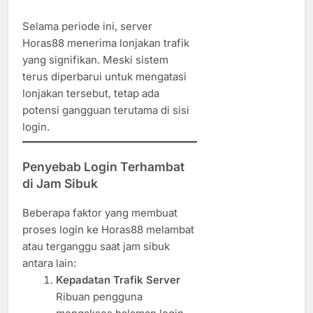
Selama periode ini, server
Horas88 menerima lonjakan trafik
yang signifikan. Meski sistem
terus diperbarui untuk mengatasi
lonjakan tersebut, tetap ada
potensi gangguan terutama di sisi
login.
Penyebab Login Terhambat
di Jam Sibuk
Beberapa faktor yang membuat
proses login ke Horas88 melambat
atau terganggu saat jam sibuk
antara lain:
Kepadatan Trafik Server
Ribuan pengguna