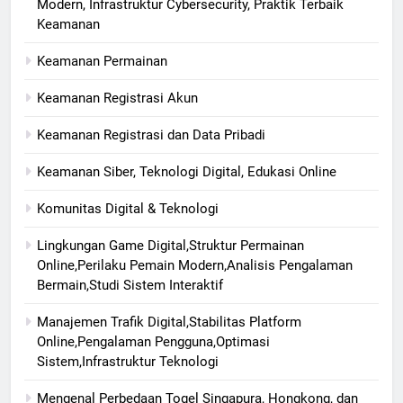
Modern, Infrastruktur Cybersecurity, Praktik Terbaik
Keamanan
Keamanan Permainan
Keamanan Registrasi Akun
Keamanan Registrasi dan Data Pribadi
Keamanan Siber, Teknologi Digital, Edukasi Online
Komunitas Digital & Teknologi
Lingkungan Game Digital,Struktur Permainan
Online,Perilaku Pemain Modern,Analisis Pengalaman
Bermain,Studi Sistem Interaktif
Manajemen Trafik Digital,Stabilitas Platform
Online,Pengalaman Pengguna,Optimasi
Sistem,Infrastruktur Teknologi
Mengenal Perbedaan Togel Singapura, Hongkong, dan