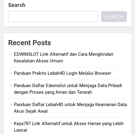
Search
SEARCH
Recent Posts
EDWINSLOT Link Alternatif dan Cara Menghindari
Kesalahan Akses Umum
Panduan Praktis Lebah4D Login Melalui Browser
Panduan Daftar Edwinslot untuk Menjaga Data Pribadi
dengan Proses yang Aman dan Terarah
Panduan Daftar Lebah4D untuk Menjaga Keamanan Data
Akun Sejak Awal
Kaya787 Link Alternatif untuk Akses Harian yang Lebih
Lancar