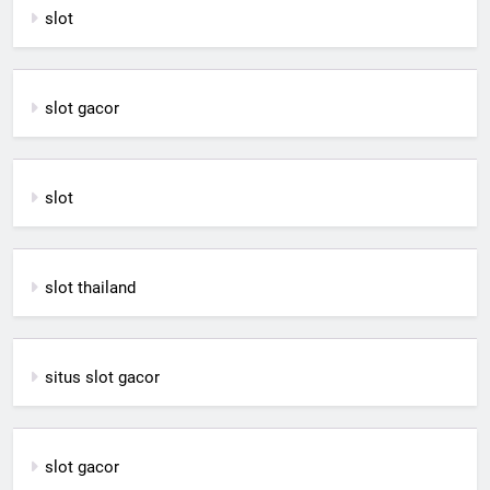
slot
slot gacor
slot
slot thailand
situs slot gacor
slot gacor