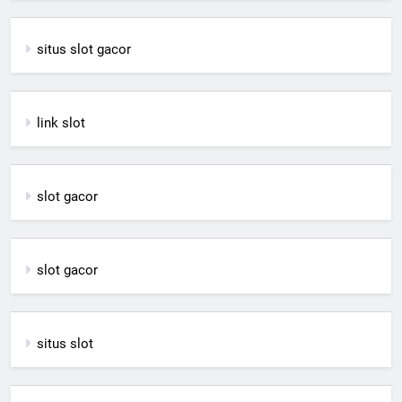
situs slot gacor
link slot
slot gacor
slot gacor
situs slot