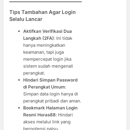
Tips Tambahan Agar Login
Selalu Lancar
Aktifkan Verifikasi Dua
Langkah (2FA)
: Ini tidak
hanya meningkatkan
keamanan, tapi juga
mempercepat login jika
sistem sudah mengenali
perangkat.
Hindari Simpan Password
di Perangkat Umum
:
Simpan data login hanya di
perangkat pribadi dan aman.
Bookmark Halaman Login
Resmi Horas88
: Hindari
akses melalui link yang
berpotensi palsu.