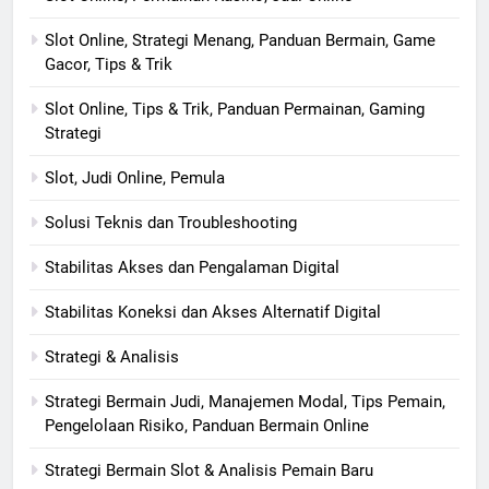
Slot Online, Strategi Menang, Panduan Bermain, Game
Gacor, Tips & Trik
Slot Online, Tips & Trik, Panduan Permainan, Gaming
Strategi
Slot, Judi Online, Pemula
Solusi Teknis dan Troubleshooting
Stabilitas Akses dan Pengalaman Digital
Stabilitas Koneksi dan Akses Alternatif Digital
Strategi & Analisis
Strategi Bermain Judi, Manajemen Modal, Tips Pemain,
Pengelolaan Risiko, Panduan Bermain Online
Strategi Bermain Slot & Analisis Pemain Baru