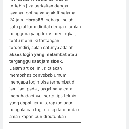
terlebih jika berkaitan dengan
layanan online yang aktif selama
24 jam.
Horas88
, sebagai salah
satu platform digital dengan jumlah
pengguna yang terus meningkat,
tentu memiliki tantangan
tersendiri, salah satunya adalah
akses login yang melambat atau
terganggu saat jam sibuk
.
Dalam artikel ini, kita akan
membahas penyebab umum
mengapa login bisa terhambat di
jam-jam padat, bagaimana cara
menghadapinya, serta tips teknis
yang dapat kamu terapkan agar
pengalaman login tetap lancar dan
aman kapan pun dibutuhkan.