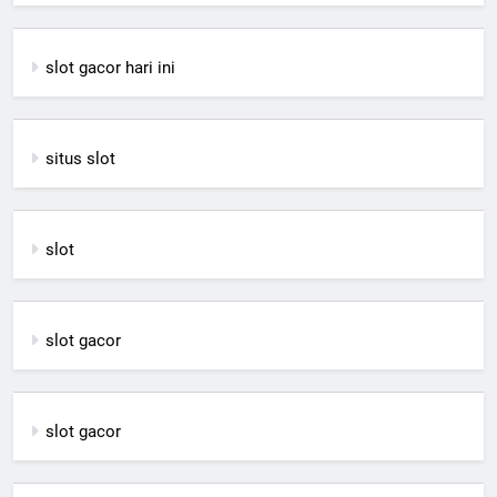
slot gacor hari ini
situs slot
slot
slot gacor
slot gacor