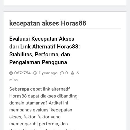
kecepatan akses Horas88
Evaluasi Kecepatan Akses
dari Link Alternatif Horas88:
Stabilitas, Performa, dan
Pengalaman Pengguna
067c754
1 year ago
0
6
mins
Seberapa cepat link alternatif
Horas88 dapat diakses dibanding
domain utamanya? Artikel ini
membahas evaluasi kecepatan
akses, faktor-faktor yang
memengaruhi performa, dan