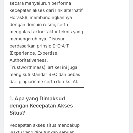
secara menyeluruh performa
kecepatan akses dari link alternatif
Horas88, membandingkannya
dengan domain resmi, serta
mengulas faktor-faktor teknis yang
memengaruhinya. Disusun
berdasarkan prinsip E-E-A-T
(Experience, Expertise,
Authoritativeness,
Trustworthiness), artikel ini juga
mengikuti standar SEO dan bebas
dari plagiarisme serta deteksi AI.
1. Apa yang Dimaksud
dengan Kecepatan Akses
Situs?
Kecepatan akses situs mencakup
waktu yang dibutuhkan sebuah