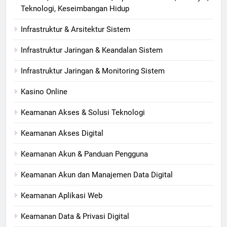
Teknologi, Keseimbangan Hidup
Infrastruktur & Arsitektur Sistem
Infrastruktur Jaringan & Keandalan Sistem
Infrastruktur Jaringan & Monitoring Sistem
Kasino Online
Keamanan Akses & Solusi Teknologi
Keamanan Akses Digital
Keamanan Akun & Panduan Pengguna
Keamanan Akun dan Manajemen Data Digital
Keamanan Aplikasi Web
Keamanan Data & Privasi Digital