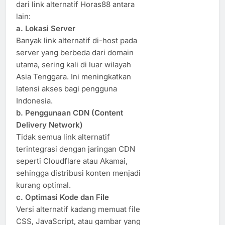
dari link alternatif Horas88 antara
lain:
a. Lokasi Server
Banyak link alternatif di-host pada
server yang berbeda dari domain
utama, sering kali di luar wilayah
Asia Tenggara. Ini meningkatkan
latensi akses bagi pengguna
Indonesia.
b. Penggunaan CDN (Content
Delivery Network)
Tidak semua link alternatif
terintegrasi dengan jaringan CDN
seperti Cloudflare atau Akamai,
sehingga distribusi konten menjadi
kurang optimal.
c. Optimasi Kode dan File
Versi alternatif kadang memuat file
CSS, JavaScript, atau gambar yang