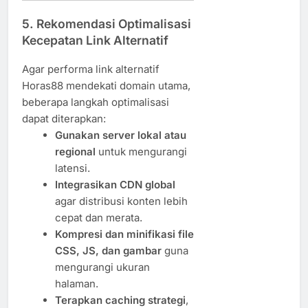
5. Rekomendasi Optimalisasi
Kecepatan Link Alternatif
Agar performa link alternatif
Horas88 mendekati domain utama,
beberapa langkah optimalisasi
dapat diterapkan:
Gunakan server lokal atau
regional
untuk mengurangi
latensi.
Integrasikan CDN global
agar distribusi konten lebih
cepat dan merata.
Kompresi dan minifikasi file
CSS, JS, dan gambar
guna
mengurangi ukuran
halaman.
Terapkan caching strategi
,