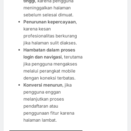
tinggi
, karena pengguna
meninggalkan halaman
sebelum selesai dimuat.
Penurunan kepercayaan
,
karena kesan
profesionalitas berkurang
jika halaman sulit diakses.
Hambatan dalam proses
login dan navigasi
, terutama
jika pengguna mengakses
melalui perangkat mobile
dengan koneksi terbatas.
Konversi menurun
, jika
pengguna enggan
melanjutkan proses
pendaftaran atau
penggunaan fitur karena
halaman lambat.