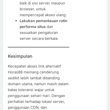
baik di sisi server maupun
browser, untuk
mempercepat akses ulang.
Lakukan pemantauan rutin
performa situs
dan
sesuaikan pengaturan
server secara berkala.
Kesimpulan
Kecepatan akses link alternatif
Horas88 memang cenderung
sedikit lebih lambat dibanding
domain utama, namun masih dalam
batas toleransi wajar untuk
penggunaan sehari-hari. Dengan
perhatian terhadap lokasi server,
penggunaan CDN, dan