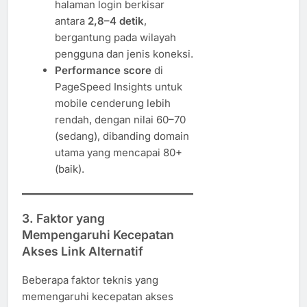
halaman login berkisar
antara
2,8–4 detik
,
bergantung pada wilayah
pengguna dan jenis koneksi.
Performance score
di
PageSpeed Insights untuk
mobile cenderung lebih
rendah, dengan nilai 60–70
(sedang), dibanding domain
utama yang mencapai 80+
(baik).
3. Faktor yang
Mempengaruhi Kecepatan
Akses Link Alternatif
Beberapa faktor teknis yang
memengaruhi kecepatan akses