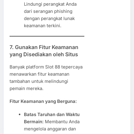
Lindungi perangkat Anda
dari serangan phishing
dengan perangkat lunak
keamanan terkini.
7.
Gunakan Fitur Keamanan
yang Disediakan oleh Situs
Banyak platform Slot 88 tepercaya
menawarkan fitur keamanan
tambahan untuk melindungi
pemain mereka.
Fitur Keamanan yang Berguna:
Batas Taruhan dan Waktu
Bermain:
Membantu Anda
mengelola anggaran dan