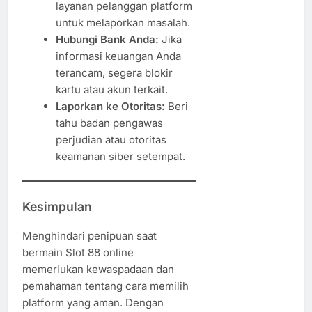
layanan pelanggan platform
untuk melaporkan masalah.
Hubungi Bank Anda:
Jika
informasi keuangan Anda
terancam, segera blokir
kartu atau akun terkait.
Laporkan ke Otoritas:
Beri
tahu badan pengawas
perjudian atau otoritas
keamanan siber setempat.
Kesimpulan
Menghindari penipuan saat
bermain Slot 88 online
memerlukan kewaspadaan dan
pemahaman tentang cara memilih
platform yang aman. Dengan