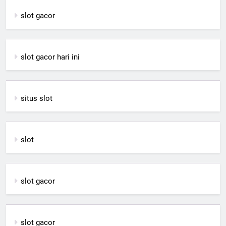
slot gacor
slot gacor hari ini
situs slot
slot
slot gacor
slot gacor