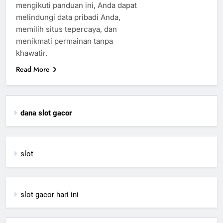
mengikuti panduan ini, Anda dapat
melindungi data pribadi Anda,
memilih situs tepercaya, dan
menikmati permainan tanpa
khawatir.
Read More
dana slot gacor
slot
slot gacor hari ini