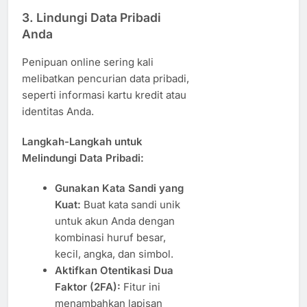
3.
Lindungi Data Pribadi
Anda
Penipuan online sering kali
melibatkan pencurian data pribadi,
seperti informasi kartu kredit atau
identitas Anda.
Langkah-Langkah untuk
Melindungi Data Pribadi:
Gunakan Kata Sandi yang
Kuat:
Buat kata sandi unik
untuk akun Anda dengan
kombinasi huruf besar,
kecil, angka, dan simbol.
Aktifkan Otentikasi Dua
Faktor (2FA):
Fitur ini
menambahkan lapisan