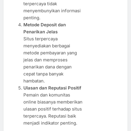
terpercaya tidak
menyembunyikan informasi
penting.
Metode Deposit dan
Penarikan Jelas
Situs terpercaya
menyediakan berbagai
metode pembayaran yang
jelas dan memproses
penarikan dana dengan
cepat tanpa banyak
hambatan.
Ulasan dan Reputasi Positif
Pemain dan komunitas
online biasanya memberikan
ulasan positif terhadap situs
terpercaya. Reputasi baik
menjadi indikator penting.