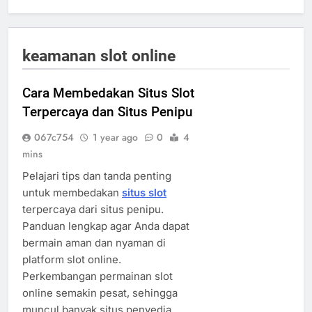
keamanan slot online
Cara Membedakan Situs Slot
Terpercaya dan Situs Penipu
067c754
1 year ago
0
4
mins
Pelajari tips dan tanda penting
untuk membedakan
situs slot
terpercaya dari situs penipu.
Panduan lengkap agar Anda dapat
bermain aman dan nyaman di
platform slot online.
Perkembangan permainan slot
online semakin pesat, sehingga
muncul banyak situs penyedia