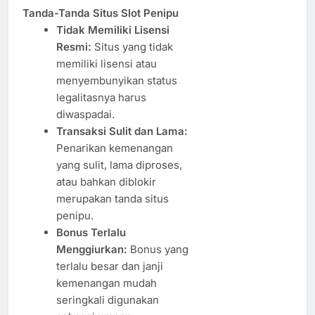
Tanda-Tanda Situs Slot Penipu
Tidak Memiliki Lisensi
Resmi:
Situs yang tidak
memiliki lisensi atau
menyembunyikan status
legalitasnya harus
diwaspadai.
Transaksi Sulit dan Lama:
Penarikan kemenangan
yang sulit, lama diproses,
atau bahkan diblokir
merupakan tanda situs
penipu.
Bonus Terlalu
Menggiurkan:
Bonus yang
terlalu besar dan janji
kemenangan mudah
seringkali digunakan