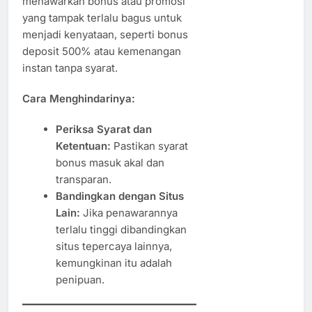
menawarkan bonus atau promosi
yang tampak terlalu bagus untuk
menjadi kenyataan, seperti bonus
deposit 500% atau kemenangan
instan tanpa syarat.
Cara Menghindarinya:
Periksa Syarat dan
Ketentuan:
Pastikan syarat
bonus masuk akal dan
transparan.
Bandingkan dengan Situs
Lain:
Jika penawarannya
terlalu tinggi dibandingkan
situs tepercaya lainnya,
kemungkinan itu adalah
penipuan.