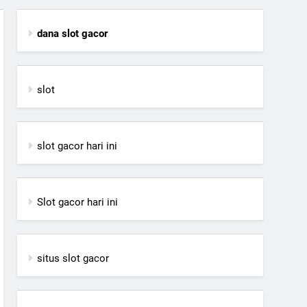
dana slot gacor
slot
slot gacor hari ini
Slot gacor hari ini
situs slot gacor