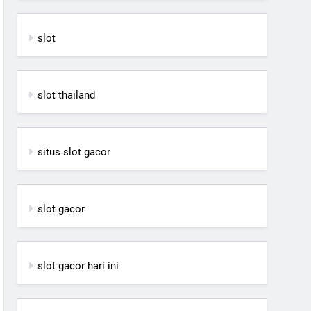
slot
slot thailand
situs slot gacor
slot gacor
slot gacor hari ini