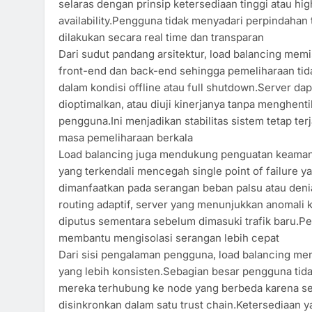
selaras dengan prinsip ketersediaan tinggi atau hig
availability.Pengguna tidak menyadari perpindahan
dilakukan secara real time dan transparan
Dari sudut pandang arsitektur, load balancing memi
front-end dan back-end sehingga pemeliharaan tida
dalam kondisi offline atau full shutdown.Server dap
dioptimalkan, atau diuji kinerjanya tanpa menghent
pengguna.Ini menjadikan stabilitas sistem tetap te
masa pemeliharaan berkala
Load balancing juga mendukung penguatan keamana
yang terkendali mencegah single point of failure y
dimanfaatkan pada serangan beban palsu atau deni
routing adaptif, server yang menunjukkan anomali k
diputus sementara sebelum dimasuki trafik baru.Pe
membantu mengisolasi serangan lebih cepat
Dari sisi pengalaman pengguna, load balancing me
yang lebih konsisten.Sebagian besar pengguna ti
mereka terhubung ke node yang berbeda karena sem
disinkronkan dalam satu trust chain.Ketersediaan 