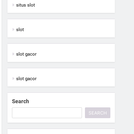
situs slot
slot
slot gacor
slot gacor
Search
SEARCH