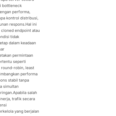
i bottleneck
dengan performa,
pa kontrol distribusi,
unan respons.Hal ini
 cloned endpoint atau
ndisi tidak
tetap dalam keadaan
sar
etakan permintaan
rtentu seperti
 round-robin, least
timbangkan performa
ons stabil tanpa
a simultan
ringan.Apabila salah
erja, trafik secara
ensi
rkelola yang berjalan