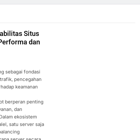
bilitas Situs
a Performa dan
g sebagai fondasi
i trafik, pencegahan
terhadap keamanan
lot berperan penting
yanan, dan
.Dalam ekosistem
lel, satu server saja
balancing
rapa server secara