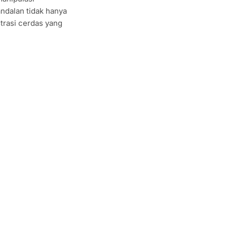
ndalan tidak hanya
trasi cerdas yang