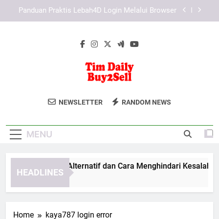
Skip
Panduan Daftar Edwinslot untuk Menjaga Data
to
Pribadi dengan Proses yang Aman dan Terarah
content
Panduan Daftar Lebah4D untuk Menjaga
Keamanan Data Akun Sejak Awal
EDWINSLOT Link Alternatif dan Cara Menghindari
Kesalahan Akses Umum
Panduan Praktis Lebah4D Login Melalui Browser
Tim Daily
Platform E-Commerce Terpercaya Untuk
Panduan Daftar Edwinslot untuk Menjaga Data
NEWSLETTER
RANDOM NEWS
Pribadi dengan Proses yang Aman dan Terarah
Buy2Sell
Kebutuhan Bisnis Anda Di Tim Daily
Panduan Daftar Lebah4D untuk Menjaga
Buy2Sell. Solusi Belanja Online Yang
Keamanan Data Akun Sejak Awal
MENU
Mudah Dan Aman.
WINSLOT Link Alternatif dan Cara Menghindari Kesalahan A
HEADLINES
Month Ago
Home
kaya787 login error