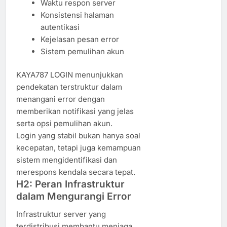
Waktu respon server
Konsistensi halaman
autentikasi
Kejelasan pesan error
Sistem pemulihan akun
KAYA787 LOGIN menunjukkan
pendekatan terstruktur dalam
menangani error dengan
memberikan notifikasi yang jelas
serta opsi pemulihan akun.
Login yang stabil bukan hanya soal
kecepatan, tetapi juga kemampuan
sistem mengidentifikasi dan
merespons kendala secara tepat.
H2: Peran Infrastruktur
dalam Mengurangi Error
Infrastruktur server yang
terdistribusi membantu menjaga