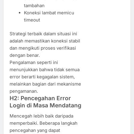
tambahan
Koneksi lambat memicu
timeout
Strategi terbaik dalam situasi ini
adalah memastikan koneksi stabil
dan mengikuti proses verifikasi
dengan benar.
Pengalaman seperti ini
menunjukkan bahwa tidak semua
error berarti kegagalan sistem,
melainkan bagian dari mekanisme
pengamanan.
H2: Pencegahan Error
Login di Masa Mendatang
Mencegah lebih baik daripada
memperbaiki. Beberapa langkah
pencegahan yang dapat