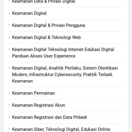
Keamanan Data & Privasi Digital
Keamanan Digital
Keamanan Digital & Privasi Pengguna
Keamanan Digital & Teknologi Web
Keamanan Digital Teknologi Internet Edukasi Digital
Panduan Akses User Experience
Keamanan Digital, Analitik Perilaku, Sistem Otentikasi
Modern, Infrastruktur Cybersecurity, Praktik Terbaik
Keamanan
Keamanan Permainan
Keamanan Registrasi Akun
Keamanan Registrasi dan Data Pribadi
Keamanan Siber, Teknologi Digital, Edukasi Online