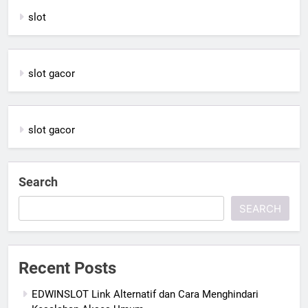
slot
slot gacor
slot gacor
Search
SEARCH
Recent Posts
EDWINSLOT Link Alternatif dan Cara Menghindari