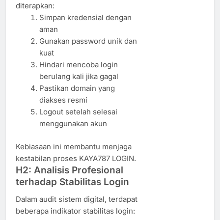
diterapkan:
Simpan kredensial dengan
aman
Gunakan password unik dan
kuat
Hindari mencoba login
berulang kali jika gagal
Pastikan domain yang
diakses resmi
Logout setelah selesai
menggunakan akun
Kebiasaan ini membantu menjaga
kestabilan proses KAYA787 LOGIN.
H2: Analisis Profesional
terhadap Stabilitas Login
Dalam audit sistem digital, terdapat
beberapa indikator stabilitas login: