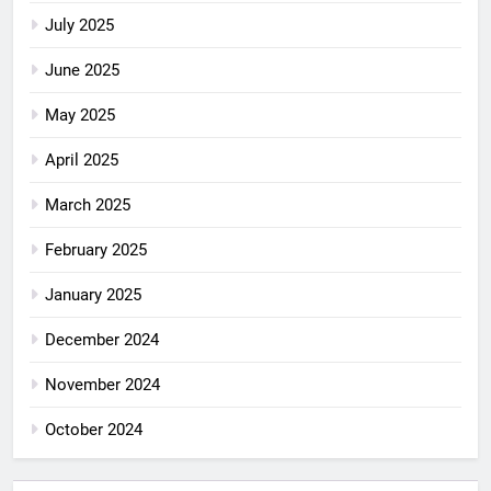
July 2025
June 2025
May 2025
April 2025
March 2025
February 2025
January 2025
December 2024
November 2024
October 2024