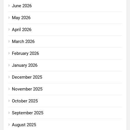
June 2026
May 2026
April 2026
March 2026
February 2026
January 2026
December 2025
November 2025
October 2025
September 2025
August 2025