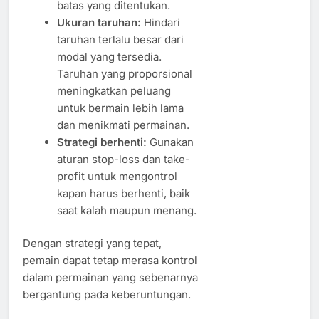
batas yang ditentukan.
Ukuran taruhan:
Hindari
taruhan terlalu besar dari
modal yang tersedia.
Taruhan yang proporsional
meningkatkan peluang
untuk bermain lebih lama
dan menikmati permainan.
Strategi berhenti:
Gunakan
aturan stop-loss dan take-
profit untuk mengontrol
kapan harus berhenti, baik
saat kalah maupun menang.
Dengan strategi yang tepat,
pemain dapat tetap merasa kontrol
dalam permainan yang sebenarnya
bergantung pada keberuntungan.