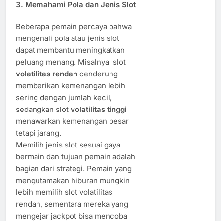
3. Memahami Pola dan Jenis Slot
Beberapa pemain percaya bahwa
mengenali pola atau jenis slot
dapat membantu meningkatkan
peluang menang. Misalnya, slot
volatilitas rendah
cenderung
memberikan kemenangan lebih
sering dengan jumlah kecil,
sedangkan slot
volatilitas tinggi
menawarkan kemenangan besar
tetapi jarang.
Memilih jenis slot sesuai gaya
bermain dan tujuan pemain adalah
bagian dari strategi. Pemain yang
mengutamakan hiburan mungkin
lebih memilih slot volatilitas
rendah, sementara mereka yang
mengejar jackpot bisa mencoba