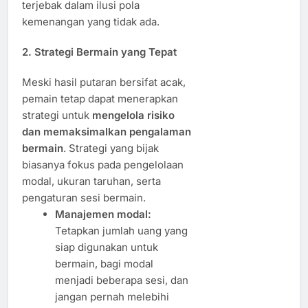
terjebak dalam ilusi pola
kemenangan yang tidak ada.
2. Strategi Bermain yang Tepat
Meski hasil putaran bersifat acak,
pemain tetap dapat menerapkan
strategi untuk
mengelola risiko
dan memaksimalkan pengalaman
bermain
. Strategi yang bijak
biasanya fokus pada pengelolaan
modal, ukuran taruhan, serta
pengaturan sesi bermain.
Manajemen modal:
Tetapkan jumlah uang yang
siap digunakan untuk
bermain, bagi modal
menjadi beberapa sesi, dan
jangan pernah melebihi