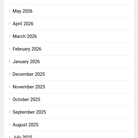
May 2026
April 2026
March 2026
February 2026
January 2026
December 2025
November 2025
October 2025
September 2025
August 2025
July 2025