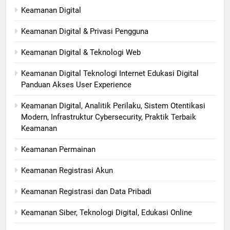
Keamanan Digital
Keamanan Digital & Privasi Pengguna
Keamanan Digital & Teknologi Web
Keamanan Digital Teknologi Internet Edukasi Digital
Panduan Akses User Experience
Keamanan Digital, Analitik Perilaku, Sistem Otentikasi
Modern, Infrastruktur Cybersecurity, Praktik Terbaik
Keamanan
Keamanan Permainan
Keamanan Registrasi Akun
Keamanan Registrasi dan Data Pribadi
Keamanan Siber, Teknologi Digital, Edukasi Online