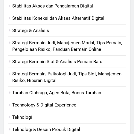
Stabilitas Akses dan Pengalaman Digital
Stabilitas Koneksi dan Akses Alternatif Digital
Strategi & Analisis
Strategi Bermain Judi, Manajemen Modal, Tips Pemain,
Pengelolaan Risiko, Panduan Bermain Online
Strategi Bermain Slot & Analisis Pemain Baru
Strategi Bermain, Psikologi Judi, Tips Slot, Manajemen
Risiko, Hiburan Digital
Taruhan Olahraga, Agen Bola, Bonus Taruhan
Technology & Digital Experience
Teknologi
Teknologi & Desain Produk Digital