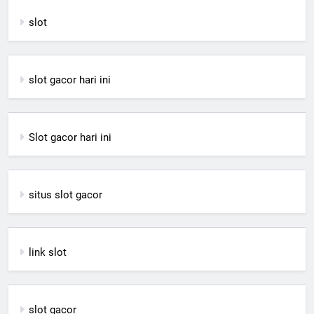
slot
slot gacor hari ini
Slot gacor hari ini
situs slot gacor
link slot
slot gacor