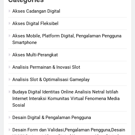
Akses Cadangan Digital
Akses Digital Fleksibel
Akses Mobile, Platform Digital, Pengalaman Pengguna
Smartphone
Akses Multi-Perangkat
Analisis Permainan & Inovasi Slot
Analisis Slot & Optimalisasi Gameplay
Budaya Digital Identitas Online Analisis Netral Istilah
Internet Interaksi Komunitas Virtual Fenomena Media
Sosial
Desain Digital & Pengalaman Pengguna
Desain Form dan Validasi,Pengalaman Pengguna,Desain