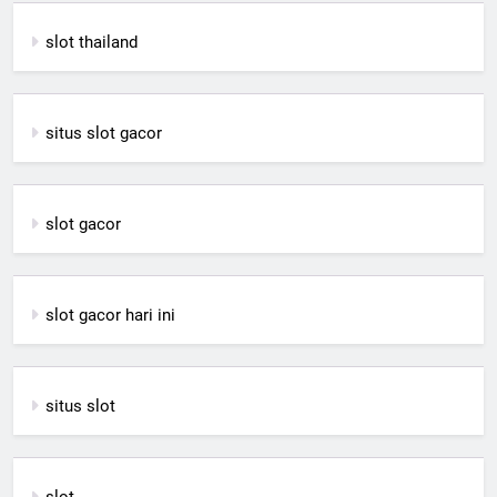
slot thailand
situs slot gacor
slot gacor
slot gacor hari ini
situs slot
slot