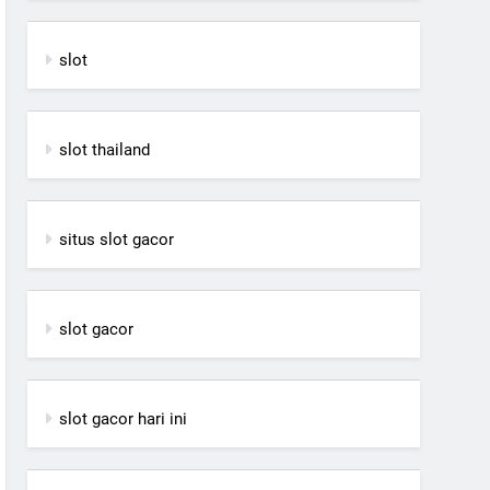
slot
slot thailand
situs slot gacor
slot gacor
slot gacor hari ini