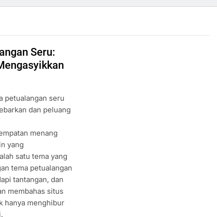
angan Seru:
 Mengasyikkan
a petualangan seru
ebarkan dan peluang
esempatan menang
in yang
lah satu tema yang
ngan tema petualangan
pi tantangan, dan
kan membahas situs
ak hanya menghibur
.