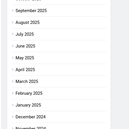
September 2025
August 2025
July 2025
June 2025
May 2025
April 2025
March 2025
February 2025
January 2025
December 2024
November 2024