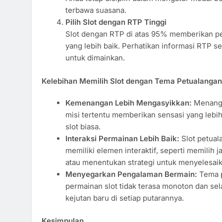
terbawa suasana.
Pilih Slot dengan RTP Tinggi
Slot dengan RTP di atas 95% memberikan 
yang lebih baik. Perhatikan informasi RTP s
untuk dimainkan.
Kelebihan Memilih Slot dengan Tema Petualangan
Kemenangan Lebih Mengasyikkan:
Menang 
misi tertentu memberikan sensasi yang lebi
slot biasa.
Interaksi Permainan Lebih Baik:
Slot petual
memiliki elemen interaktif, seperti memilih 
atau menentukan strategi untuk menyelesaik
Menyegarkan Pengalaman Bermain:
Tema 
permainan slot tidak terasa monoton dan se
kejutan baru di setiap putarannya.
Kesimpulan