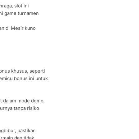
raga, slot ini
ini game turnamen
n di Mesir kuno
onus khusus, seperti
emicu bonus ini untuk
lot dalam mode demo
urnya tanpa risiko
ghibur, pastikan
rmain dan tidak