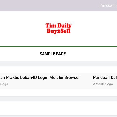
Panduan P
Panduan Daftar Edwinslot untuk Menjaga Data Pribadi
Panduan Daftar Lebah4D untuk Me
 Daily Buy2Sell
EDWINSLOT Link Alternatif dan Ca
E-Commerce Terpercaya Untuk Kebutuhan Bisnis Anda Di Tim Da
Panduan P
SAMPLE PAGE
Panduan Daftar Edwinslot untuk Menjaga Data Pribadi
Panduan Daftar Lebah4D untuk Me
Lebah4D Login Melalui Browser
Panduan Daftar Edwinslo
2 Months Ago