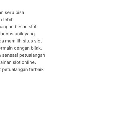
an seru bisa
 lebih
ngan besar, slot
r bonus unik yang
 memilih situs slot
ermain dengan bijak.
n sensasi petualangan
inan slot online.
 petualangan terbaik