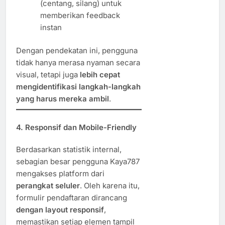
(centang, silang) untuk
memberikan feedback
instan
Dengan pendekatan ini, pengguna
tidak hanya merasa nyaman secara
visual, tetapi juga
lebih cepat
mengidentifikasi langkah-langkah
yang harus mereka ambil
.
4.
Responsif dan Mobile-Friendly
Berdasarkan statistik internal,
sebagian besar pengguna Kaya787
mengakses platform dari
perangkat seluler
. Oleh karena itu,
formulir pendaftaran dirancang
dengan layout responsif
,
memastikan setiap elemen tampil