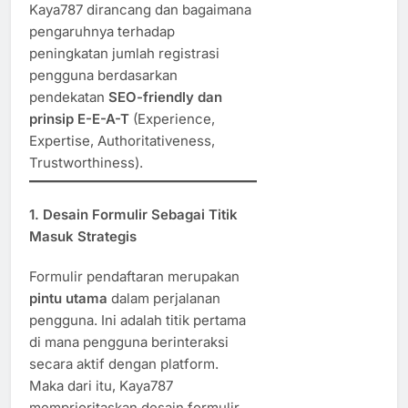
Kaya787 dirancang dan bagaimana
pengaruhnya terhadap
peningkatan jumlah registrasi
pengguna berdasarkan
pendekatan
SEO-friendly dan
prinsip E-E-A-T
(Experience,
Expertise, Authoritativeness,
Trustworthiness).
1.
Desain Formulir Sebagai Titik
Masuk Strategis
Formulir pendaftaran merupakan
pintu utama
dalam perjalanan
pengguna. Ini adalah titik pertama
di mana pengguna berinteraksi
secara aktif dengan platform.
Maka dari itu, Kaya787
memprioritaskan desain formulir