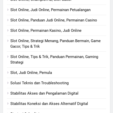
Slot Online, Judi Online, Permainan Petualangan
Slot Online, Panduan Judi Online, Permainan Casino
Slot Online, Permainan Kasino, Judi Online
Slot Online, Strategi Menang, Panduan Bermain, Game
Gacor, Tips & Trik
Slot Online, Tips & Trik, Panduan Permainan, Gaming
Strategi
Slot, Judi Online, Pemula
Solusi Teknis dan Troubleshooting
Stabilitas Akses dan Pengalaman Digital
Stabilitas Koneksi dan Akses Alternatif Digital