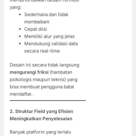
yang:
Sederhana dan tidak
membebani
Cepat diisi
Memiliki alur yang jelas
Mendukung validasi data
secara real-time
Desain ini secara tidak langsung
mengurangi friksi
(hambatan
psikologis maupun teknis) yang
bisa membuat pengguna batal
mendaftar.
2.
Struktur Field yang Efisien
Meningkatkan Penyelesaian
Banyak platform yang terlalu