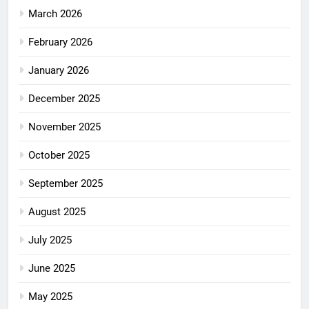
March 2026
February 2026
January 2026
December 2025
November 2025
October 2025
September 2025
August 2025
July 2025
June 2025
May 2025