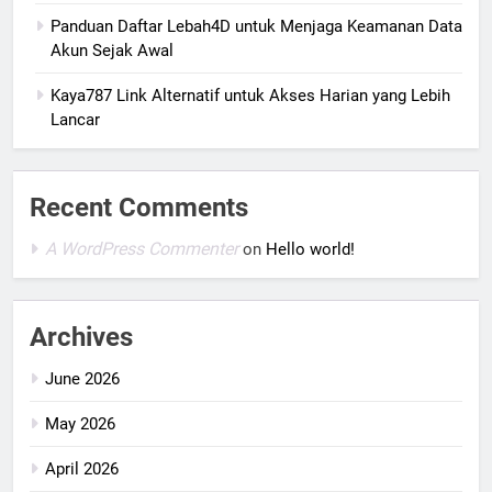
Panduan Daftar Lebah4D untuk Menjaga Keamanan Data
Akun Sejak Awal
Kaya787 Link Alternatif untuk Akses Harian yang Lebih
Lancar
Recent Comments
A WordPress Commenter
on
Hello world!
Archives
June 2026
May 2026
April 2026