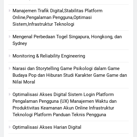
Manajemen Trafik Digital,Stabilitas Platform
Online,Pengalaman Pengguna,Optimasi
Sistem,Infrastruktur Teknologi
Mengenal Perbedaan Togel Singapura, Hongkong, dan
Sydney
Monitoring & Reliability Engineering
Narasi dan Storytelling Game Psikologi dalam Game
Budaya Pop dan Hiburan Studi Karakter Game Game dan
Nilai Moral
Optimalisasi Akses Digital Sistem Login Platform
Pengalaman Pengguna (UX) Manajemen Waktu dan
Produktivitas Keamanan Akun Online Infrastruktur
Teknologi Platform Panduan Teknis Pengguna
Optimalisasi Akses Harian Digital