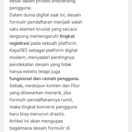
besar dalam proses onboarding
pengguna.
Dalam dunia digital saat ini, desain
formulir pendaftaran menjadi salah
satu elemen krusial yang secara
langsung memengaruhi
tingkat
registrasi
pada sebuah platform.
Kaya787, sebagai platform digital
modern, menyadari pentingnya
pendekatan desain yang tidak
hanya estetis tetapi juga
fungsional dan ramah pengguna
.
Sebab, meskipun konten dan fitur
yang ditawarkan menarik, jika
formulir pendaftarannya rumit,
maka tingkat konversi pengguna
baru bisa menurun drastis.
Artikel ini akan mengupas
bagaimana desain formulir di