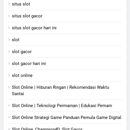
situs slot
situs slot gacor
situs slot gacor hari ini
slot
slot gacor
slot gacor hari ini
slot online
Slot Online | Hiburan Ringan | Rekomendasi Waktu
Santai
Slot Online | Teknologi Permainan | Edukasi Pemain
Slot Online Strategi Game Panduan Pemula Game Digital
Slot Online, Champion4D, Slot Gacor