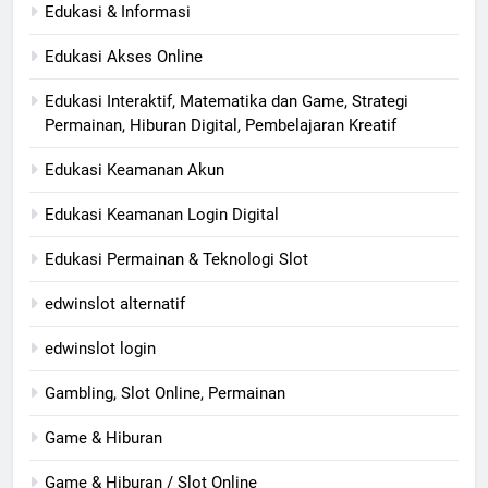
Edukasi & Informasi
Edukasi Akses Online
Edukasi Interaktif, Matematika dan Game, Strategi
Permainan, Hiburan Digital, Pembelajaran Kreatif
Edukasi Keamanan Akun
Edukasi Keamanan Login Digital
Edukasi Permainan & Teknologi Slot
edwinslot alternatif
edwinslot login
Gambling, Slot Online, Permainan
Game & Hiburan
Game & Hiburan / Slot Online