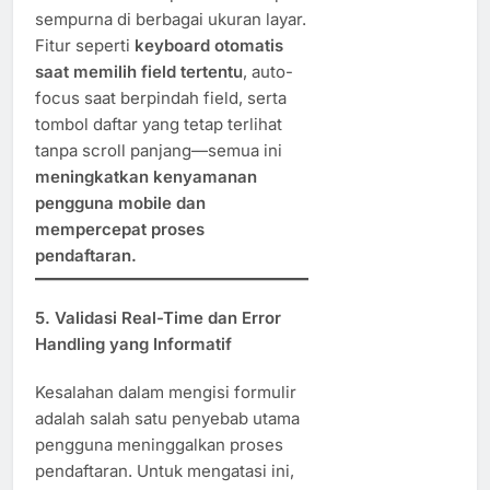
sempurna di berbagai ukuran layar.
Fitur seperti
keyboard otomatis
saat memilih field tertentu
, auto-
focus saat berpindah field, serta
tombol daftar yang tetap terlihat
tanpa scroll panjang—semua ini
meningkatkan kenyamanan
pengguna mobile dan
mempercepat proses
pendaftaran.
5.
Validasi Real-Time dan Error
Handling yang Informatif
Kesalahan dalam mengisi formulir
adalah salah satu penyebab utama
pengguna meninggalkan proses
pendaftaran. Untuk mengatasi ini,