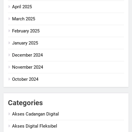
April 2025
March 2025
February 2025
January 2025
December 2024
November 2024
October 2024
Categories
Akses Cadangan Digital
Akses Digital Fleksibel