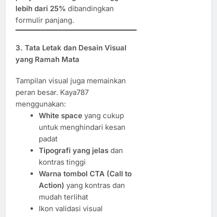
lebih dari 25%
dibandingkan
formulir panjang.
3.
Tata Letak dan Desain Visual
yang Ramah Mata
Tampilan visual juga memainkan
peran besar. Kaya787
menggunakan:
White space
yang cukup
untuk menghindari kesan
padat
Tipografi yang jelas
dan
kontras tinggi
Warna tombol CTA (Call to
Action)
yang kontras dan
mudah terlihat
Ikon validasi visual