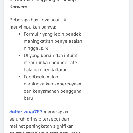
Konversi
Beberapa hasil evaluasi UX
menyimpulkan bahwa:
Formulir yang lebih pendek
meningkatkan penyelesaian
hingga 35%
UI yang bersih dan intuitif
menurunkan bounce rate
halaman pendaftaran
Feedback instan
meningkatkan kepercayaan
dan kenyamanan pengguna
baru
daftar kaya787
menerapkan
seluruh prinsip tersebut dan
melihat peningkatan signifikan