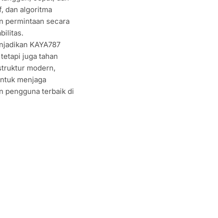
, dan algoritma
an permintaan secara
ilitas.
enjadikan KAYA787
tetapi juga tahan
truktur modern,
 untuk menjaga
 pengguna terbaik di