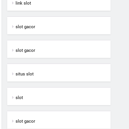
link slot
slot gacor
slot gacor
situs slot
slot
slot gacor