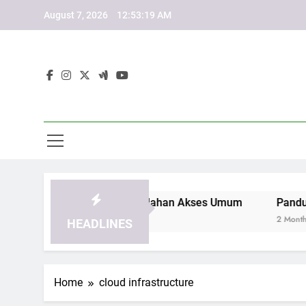
Skip
August 7, 2026
12:53:20 AM
to
content
Tim
Platform 
 Menghindari Kesalahan Akses Umum
Panduan Praktis L
2 Months Ago
HEADLINES
Home
cloud infrastructure