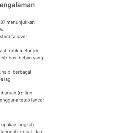
Pengalaman
A787 menunjukkan
a.
stem failover
at trafik melonjak.
istribusi beban yang
una di berbagai
a lag.
baruan (rolling
engguna tetap lancar
erupakan langkah
 tangguh, cepat, dan