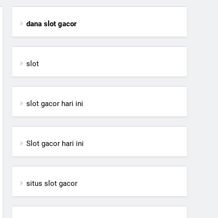
dana slot gacor
slot
slot gacor hari ini
Slot gacor hari ini
situs slot gacor