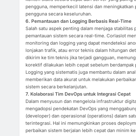
pengguna, memperkecil latensi dan meningkatkan
pengguna secara keseluruhan.
6. Pemantauan dan Logging Berbasis Real-Time
Salah satu aspek penting dalam menjaga stabilitas 
pemantauan sistem secara real-time. Corlaslot m
monitoring dan logging yang dapat mendeteksi ano
lonjakan trafik, atau error teknis dalam hitungan det
dikirim ke tim teknis jika terjadi gangguan, memun
korektif dilakukan lebih cepat sebelum berdampak
Logging yang sistematis juga membantu dalam anali
memberikan data akurat untuk melakukan perbaikan
sistem secara berkelanjutan.
7. Kolaborasi Tim DevOps untuk Integrasi Cepat
Dalam menyusun dan mengelola infrastruktur digital
mengadopsi pendekatan DevOps yang menggabun
(developer) dan operasional (operations) dalam satu
terintegrasi. Hal ini memungkinkan proses deploym
perbaikan sistem berjalan lebih cepat dan minim k