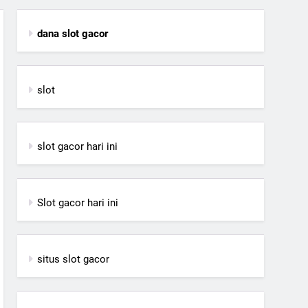
dana slot gacor
slot
slot gacor hari ini
Slot gacor hari ini
situs slot gacor