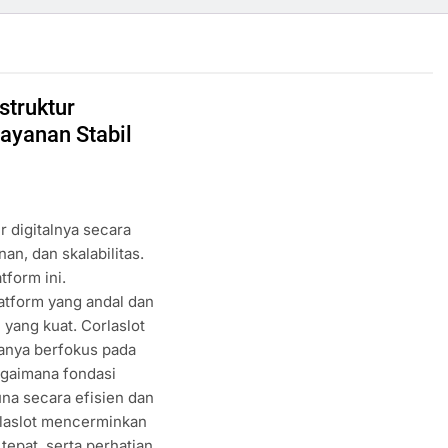
struktur
Layanan Stabil
 digitalnya secara
n, dan skalabilitas.
form ini.
latform yang andal dan
i yang kuat. Corlaslot
hanya berfokus pada
agaimana fondasi
a secara efisien dan
orlaslot mencerminkan
tepat, serta perhatian