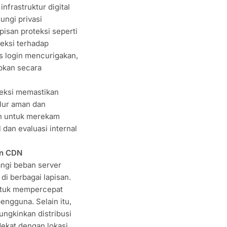
frastruktur digital
ungi privasi
pisan proteksi seperti
teksi terhadap
as login mencurigakan,
apkan secara
eksi memastikan
alur aman dan
kan untuk merekam
 dan evaluasi internal
an CDN
ngi beban server
di berbagai lapisan.
untuk mempercepat
ngguna. Selain itu,
ngkinkan distribusi
dekat dengan lokasi